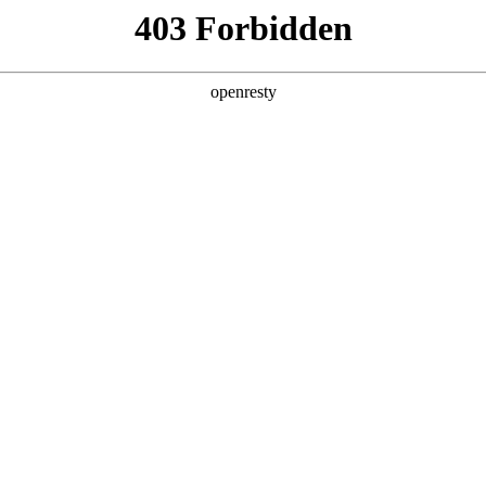
牌天地
预约品鉴
验，感受z6mg人生就是博汽车的驾乘动力，我们将根据
，以便更好为您提供试驾服务，信息提交成功后，服务中心
动与您联系！
1.选择您要驾驶的车型
全新一代 瑞虎9
瑞虎9X